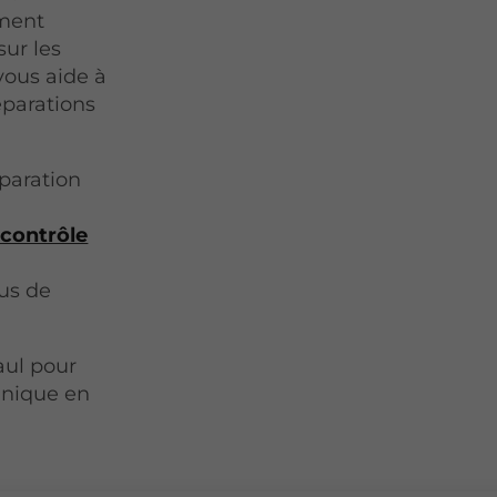
ement
sur les
vous aide à
éparations
éparation
 contrôle
lus de
aul pour
hnique en