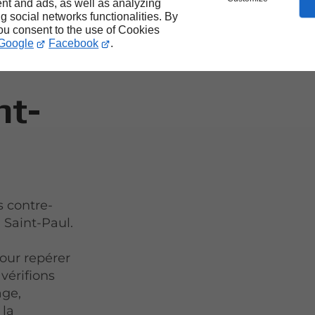
nt and ads, as well as analyzing
ng social networks functionalities. By
tion
you consent to the use of Cookies
Google
Facebook
.
nt-
s contre-
 Saint-Paul.
our repérer
vérifions
age,
 la