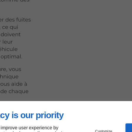
r des fuites
, ce qui
x doivent
 leur
véhicule
 optimal.
re, vous
chnique
vous aide à
n de chaque
cy is our priority
plet
 improve user experience by
Customize