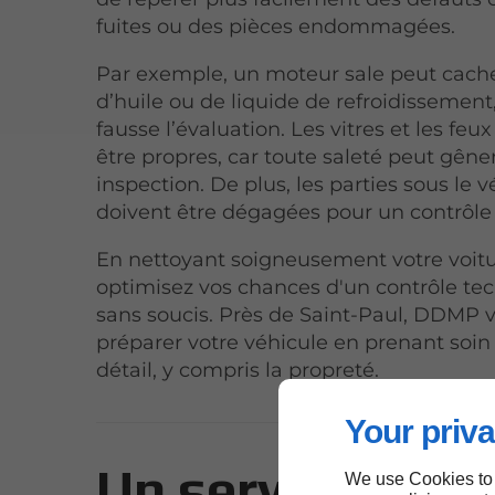
fuites ou des pièces endommagées.
Par exemple, un moteur sale peut cache
d’huile ou de liquide de refroidissement
fausse l’évaluation. Les vitres et les feu
être propres, car toute saleté peut gêner
inspection. De plus, les parties sous le 
doivent être dégagées pour un contrôle
En nettoyant soigneusement votre voitu
optimisez vos chances d'un contrôle te
sans soucis. Près de Saint-Paul, DDMP 
préparer votre véhicule en prenant soi
détail, y compris la propreté.
Your priva
Un service com
We use Cookies to