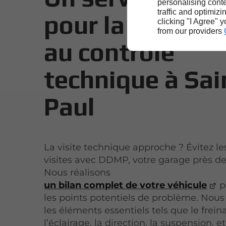
personalising conte
traffic and optimizi
pour la prépara
clicking "I Agree" 
from our providers
au contrôle
technique à Sai
Paul
La visite technique approche ? Évitez le
visites avec DDMP, votre garage près de
Nous réalisons
un bilan complet de votre véhicule
p
les points potentiels de problème. Nous 
les éléments essentiels tels que le frein
l’éclairage, la direction, la suspension, et