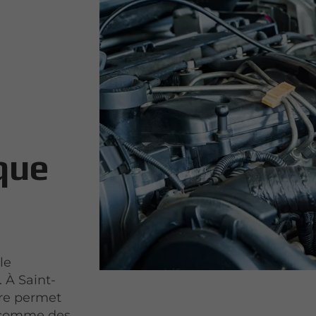
que
le
. À Saint-
pre permet
s comme des