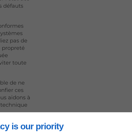
s défauts
conformes
 systèmes
liez pas de
la propreté
tuée
viter toute
able de ne
nfier ces
ous aidons à
e technique
cy is our priority