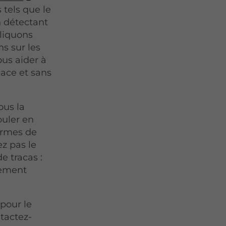
 tels que le
en détectant
liquons
ns sur les
ous aider à
cace et sans
ous la
ouler en
normes de
ez pas le
e tracas :
tement
 pour le
tactez-