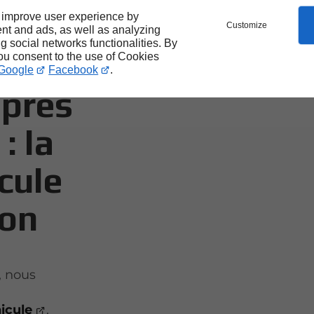
 improve user experience by
Customize
nt and ads, as well as analyzing
ng social networks functionalities. By
que
you consent to the use of Cookies
Google
Facebook
.
 près
: la
cule
ion
, nous
icule
.