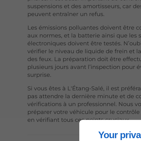
suspensions et des amortisseurs, car de
peuvent entraîner un refus.
Les émissions polluantes doivent être 
aux normes, et la batterie ainsi que les
électroniques doivent être testés. N’oub
vérifier le niveau de liquide de frein et 
des feux. La préparation doit être effec
plusieurs jours avant l’inspection pour é
surprise.
Si vous êtes à L'Étang-Salé, il est préfér
pas attendre la dernière minute et de co
vérifications à un professionnel. Nous v
préparer votre véhicule pour le contrôl
en vérifiant tous ces points cruciaux.
Your priva