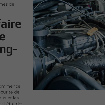
rmes de
faire
le
ang-
ommence
écurité de
eus et les
r l’état des