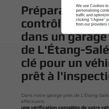
Préparation au
We use Cookies to
personalising conte
traffic and optimizi
contrôle techni
clicking "I Agree" 
from our providers
dans un garage
de L'Étang-Salé 
clé pour un véhi
prêt à l'inspect
Dans notre garage près de L'Étang-Salé
effectuons
une vérification complète de votre véh